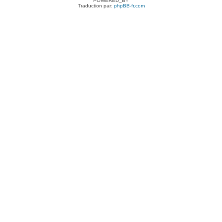
POWERED_BY
Traduction par:
phpBB-fr.com