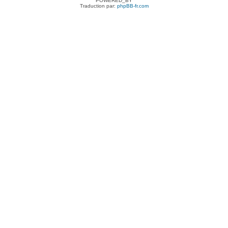
POWERED_BY
Traduction par:
phpBB-fr.com