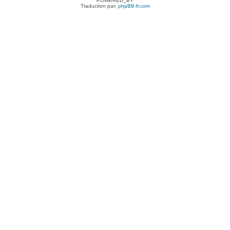
POWERED_BY
Traduction par:
phpBB-fr.com