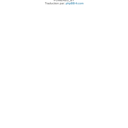
POWERED_BY
Traduction par:
phpBB-fr.com