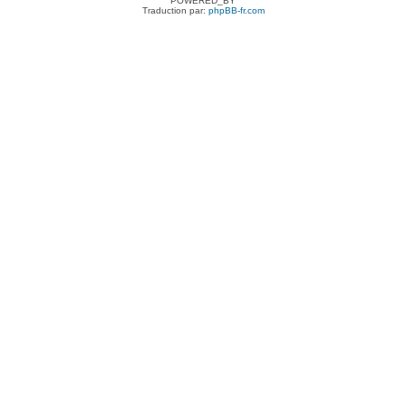
POWERED_BY
Traduction par:
phpBB-fr.com