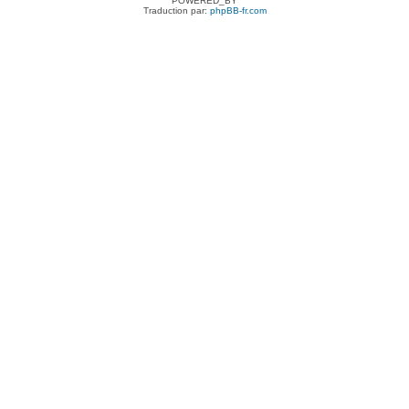
POWERED_BY
Traduction par:
phpBB-fr.com