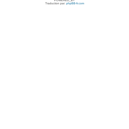
POWERED_BY
Traduction par:
phpBB-fr.com