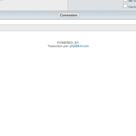
Me co
Cache
POWERED_BY
Traduction par:
phpBB-fr.com