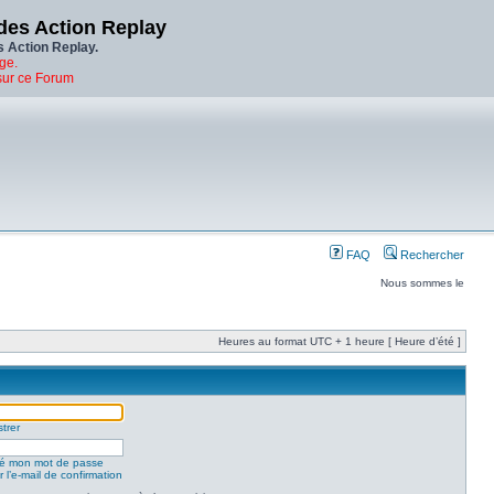
des Action Replay
s Action Replay.
ge.
sur ce Forum
FAQ
Rechercher
Nous sommes le
Heures au format UTC + 1 heure [ Heure d’été ]
trer
lié mon mot de passe
 l’e-mail de confirmation