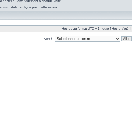
nnecter automatiquement à chaque visite
r mon statut en ligne pour cette session
Heures au format UTC + 1 heure [ Heure d’été ]
Aller à: