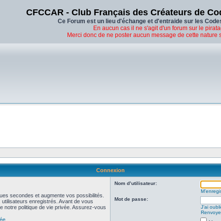
CFCCAR - Club Français des Créateurs de Co
Ce Forum est un lieu d'échange et d'entraide sur les Code
En aucun cas il ne s'agit d'un forum sur le pirata
Merci donc de ne poster aucun message de cette nature 
Connexion
Nom d’utilisateur:
M’enregis
ues secondes et augmente vos possibilités.
Mot de passe:
utilisateurs enregistrés. Avant de vous
de notre politique de vie privée. Assurez-vous
J’ai oub
Renvoyer
vée