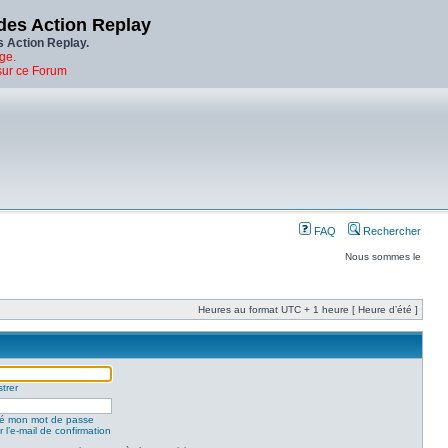
des Action Replay
s Action Replay.
ge.
sur ce Forum
FAQ
Rechercher
Nous sommes le
Heures au format UTC + 1 heure [ Heure d’été ]
trer
lié mon mot de passe
 l’e-mail de confirmation