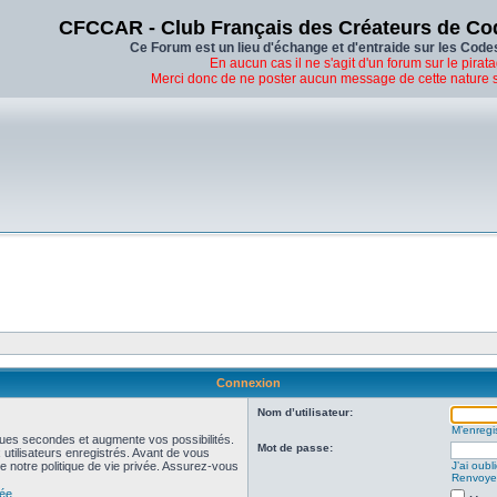
CFCCAR - Club Français des Créateurs de Co
Ce Forum est un lieu d'échange et d'entraide sur les Code
En aucun cas il ne s'agit d'un forum sur le pirata
Merci donc de ne poster aucun message de cette nature 
Connexion
Nom d’utilisateur:
M’enregis
ues secondes et augmente vos possibilités.
Mot de passe:
utilisateurs enregistrés. Avant de vous
de notre politique de vie privée. Assurez-vous
J’ai oub
Renvoyer
vée