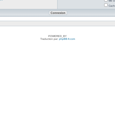
Me co
Cache
POWERED_BY
Traduction par:
phpBB-fr.com