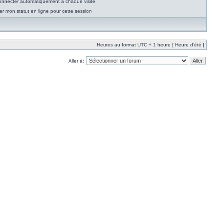
nnecter automatiquement à chaque visite
r mon statut en ligne pour cette session
Heures au format UTC + 1 heure [ Heure d’été ]
Aller à: