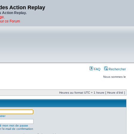
des Action Replay
s Action Replay.
ge.
sur ce Forum
FAQ
Rechercher
Nous sommes le
Heures au format UTC + 1 heure [ Heure d’été ]
trer
lié mon mot de passe
 l’e-mail de confirmation