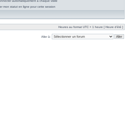
nnecter automatiquement à chaque visite
r mon statut en ligne pour cette session
Heures au format UTC + 1 heure [ Heure d’été ]
Aller à: