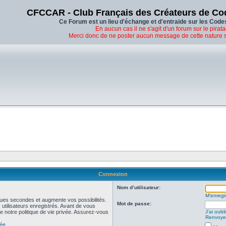
CFCCAR - Club Français des Créateurs de Co
Ce Forum est un lieu d'échange et d'entraide sur les Code
En aucun cas il ne s'agit d'un forum sur le pirata
Merci donc de ne poster aucun message de cette nature 
Connexion
Nom d’utilisateur:
M’enregis
ues secondes et augmente vos possibilités.
Mot de passe:
utilisateurs enregistrés. Avant de vous
de notre politique de vie privée. Assurez-vous
J’ai oub
Renvoyer
vée