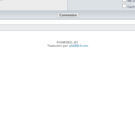
Me co
Cache
POWERED_BY
Traduction par:
phpBB-fr.com