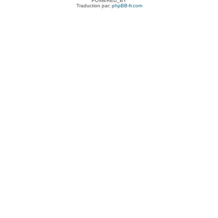
POWERED_BY
Traduction par:
phpBB-fr.com