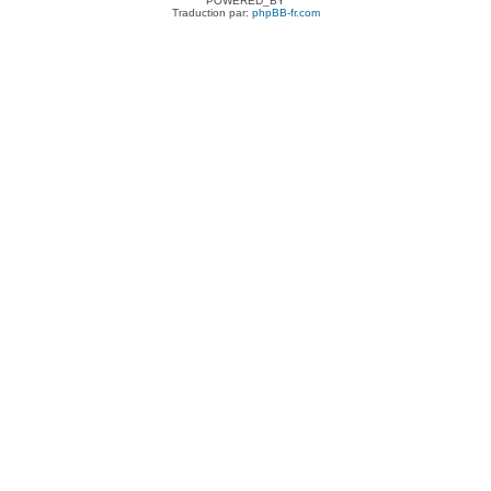
POWERED_BY
Traduction par:
phpBB-fr.com