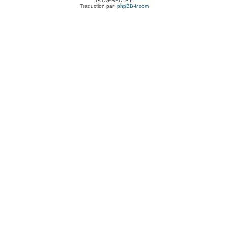
POWERED_BY
Traduction par:
phpBB-fr.com