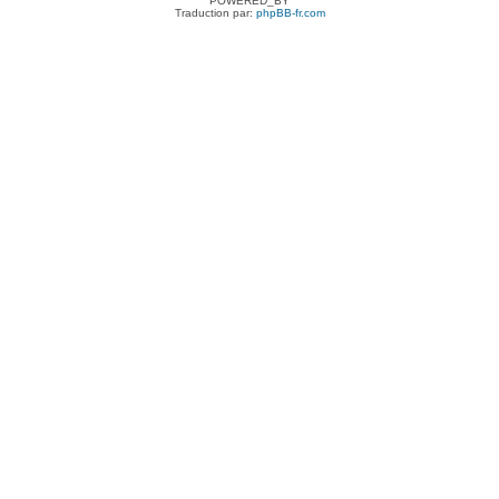
POWERED_BY
Traduction par:
phpBB-fr.com