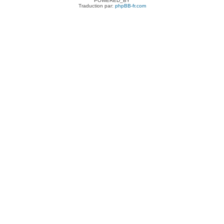
POWERED_BY
Traduction par:
phpBB-fr.com