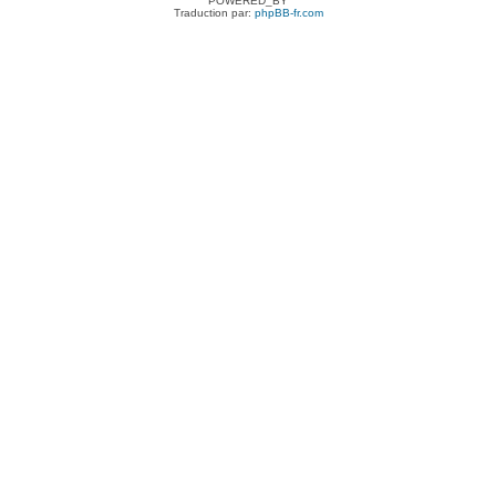
POWERED_BY
Traduction par:
phpBB-fr.com