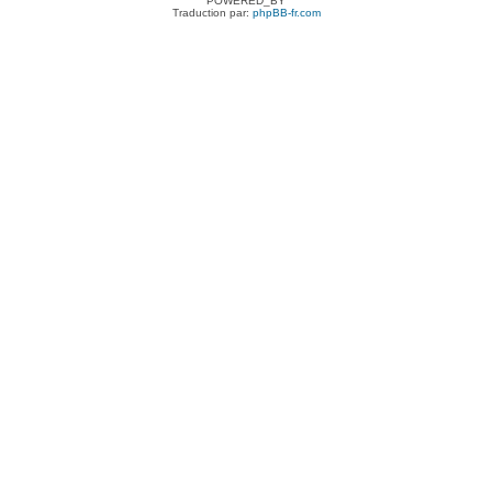
POWERED_BY
Traduction par:
phpBB-fr.com