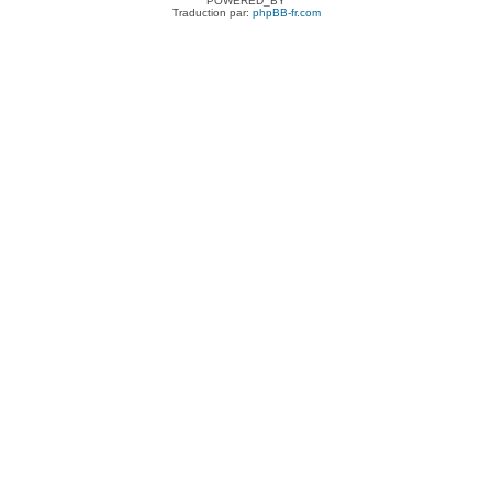
POWERED_BY
Traduction par:
phpBB-fr.com