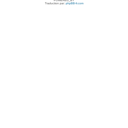
POWERED_BY
Traduction par:
phpBB-fr.com