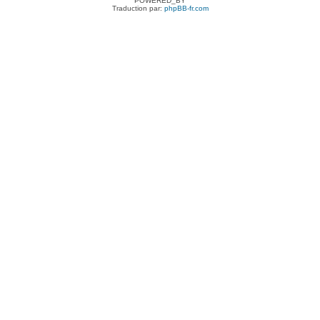
POWERED_BY
Traduction par:
phpBB-fr.com